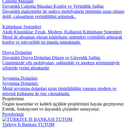
Çalışma Masaları
Dayanıklı Çalışma Masaları Konfor ve Verimlilik Sağlar.
Dayanıklı malzemeler ile sadece mobilyaların ömrünün uzun olması
değil, çalışanların verimliliğini arttırmak..
Kütüphane Sistemleri
Akıllı Kitaplıklar: Ferah, Modern, Kullanışlı Kütüphane Sistemleri
Metal ile ahşaptan oluşan kütüphane sistemleri verimliliği arttırarak
konfor ve işlevselliği ön planda tutmaktadır.
Dosya Dolapları
Dayanıklı Dosya Dolapları Düzen ve Güvenlik Sağlar.
Günümüzde ofis mobilyaları, sağlamlığı ve modern görünümüyle
ofislerde yerini almaktadır
Soyunma Dolapları
Soyunma Dolapları:
Metal soyunma dolapları uzun ömürlülüğün yanısıra modern ve
güvenli kullanımı ile öne çıkmaktadır.
Projelerimiz
Özgün tasarımlar ve kaliteli işçilikle projelerinizi hayata geçiriyoruz.
Estetik, fonksiyonel ve dayanıklı çözümler sunuyoruz.
Projelerimiz
Türkiye İş Bankası TUTOM