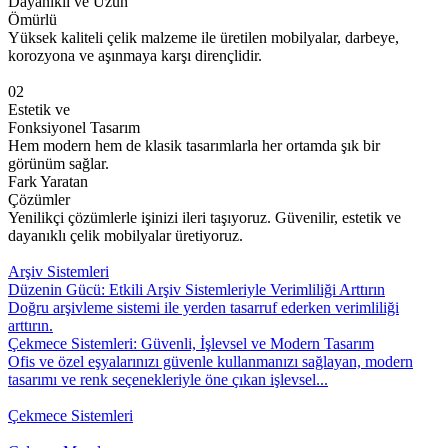
Dayanıklı ve Uzun
Ömürlü
Yüksek kaliteli çelik malzeme ile üretilen mobilyalar, darbeye,
korozyona ve aşınmaya karşı dirençlidir.
02
Estetik ve
Fonksiyonel Tasarım
Hem modern hem de klasik tasarımlarla her ortamda şık bir
görünüm sağlar.
Fark Yaratan
Çözümler
Yenilikçi çözümlerle işinizi ileri taşıyoruz. Güvenilir, estetik ve
dayanıklı çelik mobilyalar üretiyoruz.
Arşiv Sistemleri
Düzenin Gücü: Etkili Arşiv Sistemleriyle Verimliliği Arttırın
Doğru arşivleme sistemi ile yerden tasarruf ederken verimliliği
arttırın.
Çekmece Sistemleri: Güvenli, İşlevsel ve Modern Tasarım
Ofis ve özel eşyalarınızı güvenle kullanmanızı sağlayan, modern
tasarımı ve renk seçenekleriyle öne çıkan işlevsel...
Çekmece Sistemleri