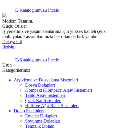
E-Katalog'umuzu İncele
Modern Tasarım,
Güçlü Ofisler
İş yerleriniz ve yaşam alanlarınız için yüksek kaliteli çelik
mobilyalar. Tasarımlarımızla her ortamda fark yaratın.
Detaya Git
İletişim
E-Katalog'umuzu İncele
Ürün
Kategorilerimiz
Arşivleme ve Dosyalama Sistemleri
Dosya Dolapları
Kompakt (Compact) Arşiv Sistemleri
Tablo Arşiv Sistemleri
Çelik Raf Sistemleri
Hafif ve Ağır Rack Sistemleri
Dolap Sistemleri
Emanet Dolapları
Soyunma Dolapları
Temizlik Dolabı