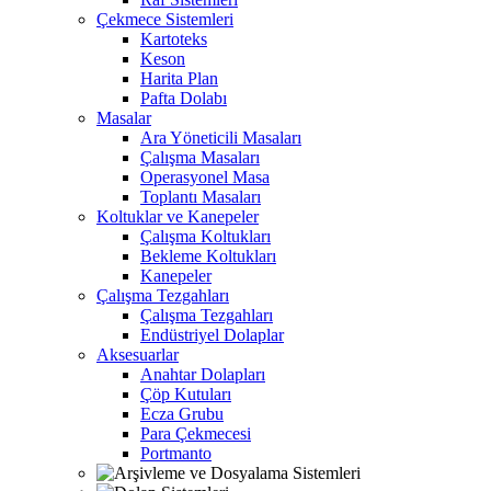
Çekmece Sistemleri
Kartoteks
Keson
Harita Plan
Pafta Dolabı
Masalar
Ara Yöneticili Masaları
Çalışma Masaları
Operasyonel Masa
Toplantı Masaları
Koltuklar ve Kanepeler
Çalışma Koltukları
Bekleme Koltukları
Kanepeler
Çalışma Tezgahları
Çalışma Tezgahları
Endüstriyel Dolaplar
Aksesuarlar
Anahtar Dolapları
Çöp Kutuları
Ecza Grubu
Para Çekmecesi
Portmanto