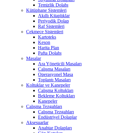
Temizlik Dolabı
Kütüphane Sistemleri
Akıllı Kitaplıklar
Periyodik Dolap
Raf Sistemleri
Çekmece Sistemleri
Kartoteks
Keson
Harita Plan
Pafta Dolabı
Masalar
Ara Yöneticili Masaları
Çalışma Masaları
Operasyonel Masa
Toplantı Masaları
Koltuklar ve Kanepeler
Çalışma Koltukları
Bekleme Koltukları
Kanepeler
Çalışma Tezgahları
Çalışma Tezgahları
Endüstriyel Dolaplar
Aksesuarlar
Anahtar Dolapları