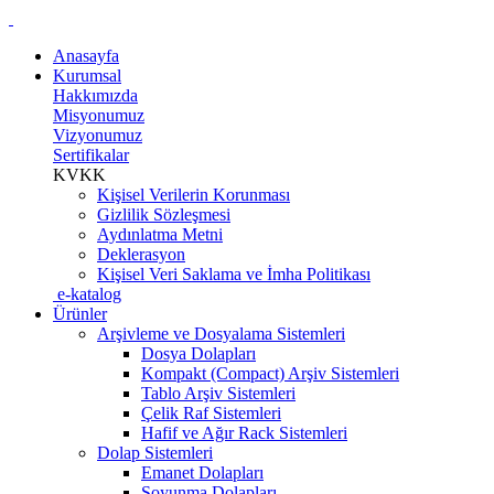
Anasayfa
Kurumsal
Hakkımızda
Misyonumuz
Vizyonumuz
Sertifikalar
KVKK
Kişisel Verilerin Korunması
Gizlilik Sözleşmesi
Aydınlatma Metni
Deklerasyon
Kişisel Veri Saklama ve İmha Politikası
e-katalog
Ürünler
Arşivleme ve Dosyalama Sistemleri
Dosya Dolapları
Kompakt (Compact) Arşiv Sistemleri
Tablo Arşiv Sistemleri
Çelik Raf Sistemleri
Hafif ve Ağır Rack Sistemleri
Dolap Sistemleri
Emanet Dolapları
Soyunma Dolapları