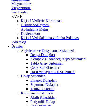
Misyonumuz
Vizyonumuz
Sertifikalar
KVKK
Kişisel Verilerin Korunması
Gizlilik Sözleşmesi
Aydınlatma Metni
Deklerasyon
Kişisel Veri Saklama ve İmha Politikası
e-katalog
Ürünler
Arşivleme ve Dosyalama Sistemleri
Dosya Dolapları
Kompakt (Compact) Arşiv Sistemleri
Tablo Arşiv Sistemleri
Çelik Raf Sistemleri
Hafif ve Ağır Rack Sistemleri
Dolap Sistemleri
Emanet Dolapları
Soyunma Dolapları
Temizlik Dolabı
Kütüphane Sistemleri
Akıllı Kitaplıklar
Periyodik Dolap
Raf Sistemleri