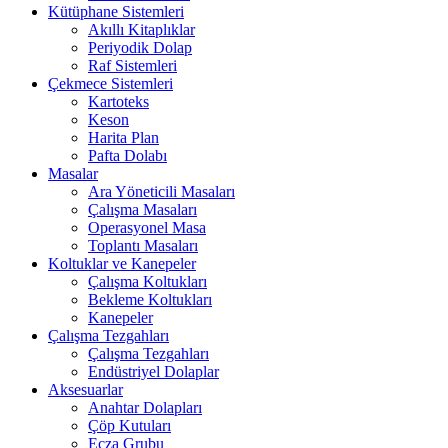
Kütüphane Sistemleri
Akıllı Kitaplıklar
Periyodik Dolap
Raf Sistemleri
Çekmece Sistemleri
Kartoteks
Keson
Harita Plan
Pafta Dolabı
Masalar
Ara Yöneticili Masaları
Çalışma Masaları
Operasyonel Masa
Toplantı Masaları
Koltuklar ve Kanepeler
Çalışma Koltukları
Bekleme Koltukları
Kanepeler
Çalışma Tezgahları
Çalışma Tezgahları
Endüstriyel Dolaplar
Aksesuarlar
Anahtar Dolapları
Çöp Kutuları
Ecza Grubu