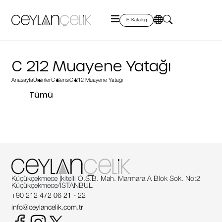
E-Katalog
C 212 Muayene Yatağı
Anasayfa
Ürünler
C Serisi
C 212 Muayene Yatağı
Tümü
Küçükçekmece İkitelli O.S.B. Mah. Marmara A Blok Sok. No:2
Küçükçekmece/İSTANBUL
+90 212 472 06 21 - 22
info@ceylancelik.com.tr