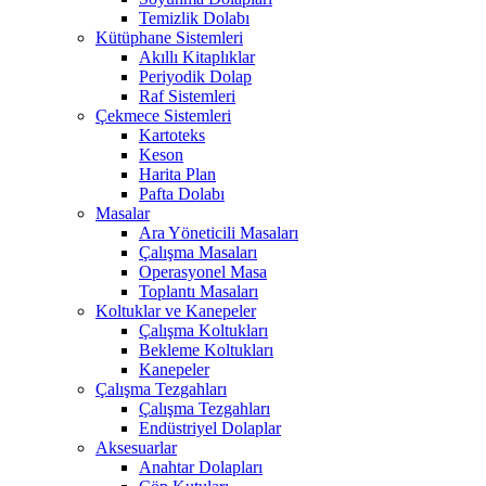
Temizlik Dolabı
Kütüphane Sistemleri
Akıllı Kitaplıklar
Periyodik Dolap
Raf Sistemleri
Çekmece Sistemleri
Kartoteks
Keson
Harita Plan
Pafta Dolabı
Masalar
Ara Yöneticili Masaları
Çalışma Masaları
Operasyonel Masa
Toplantı Masaları
Koltuklar ve Kanepeler
Çalışma Koltukları
Bekleme Koltukları
Kanepeler
Çalışma Tezgahları
Çalışma Tezgahları
Endüstriyel Dolaplar
Aksesuarlar
Anahtar Dolapları