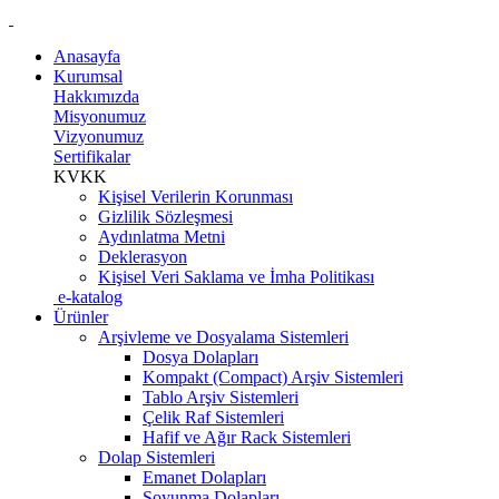
Anasayfa
Kurumsal
Hakkımızda
Misyonumuz
Vizyonumuz
Sertifikalar
KVKK
Kişisel Verilerin Korunması
Gizlilik Sözleşmesi
Aydınlatma Metni
Deklerasyon
Kişisel Veri Saklama ve İmha Politikası
e-katalog
Ürünler
Arşivleme ve Dosyalama Sistemleri
Dosya Dolapları
Kompakt (Compact) Arşiv Sistemleri
Tablo Arşiv Sistemleri
Çelik Raf Sistemleri
Hafif ve Ağır Rack Sistemleri
Dolap Sistemleri
Emanet Dolapları
Soyunma Dolapları