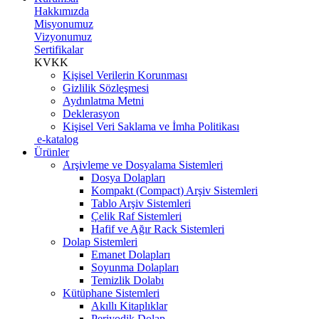
Hakkımızda
Misyonumuz
Vizyonumuz
Sertifikalar
KVKK
Kişisel Verilerin Korunması
Gizlilik Sözleşmesi
Aydınlatma Metni
Deklerasyon
Kişisel Veri Saklama ve İmha Politikası
e-katalog
Ürünler
Arşivleme ve Dosyalama Sistemleri
Dosya Dolapları
Kompakt (Compact) Arşiv Sistemleri
Tablo Arşiv Sistemleri
Çelik Raf Sistemleri
Hafif ve Ağır Rack Sistemleri
Dolap Sistemleri
Emanet Dolapları
Soyunma Dolapları
Temizlik Dolabı
Kütüphane Sistemleri
Akıllı Kitaplıklar
Periyodik Dolap