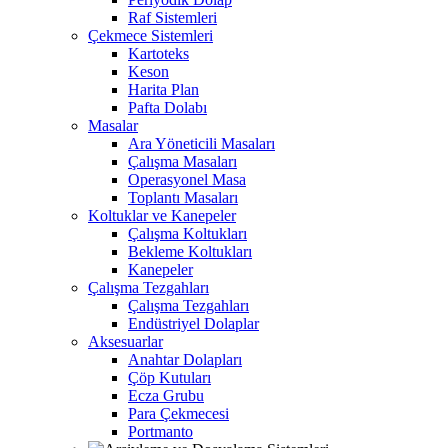
Raf Sistemleri
Çekmece Sistemleri
Kartoteks
Keson
Harita Plan
Pafta Dolabı
Masalar
Ara Yöneticili Masaları
Çalışma Masaları
Operasyonel Masa
Toplantı Masaları
Koltuklar ve Kanepeler
Çalışma Koltukları
Bekleme Koltukları
Kanepeler
Çalışma Tezgahları
Çalışma Tezgahları
Endüstriyel Dolaplar
Aksesuarlar
Anahtar Dolapları
Çöp Kutuları
Ecza Grubu
Para Çekmecesi
Portmanto