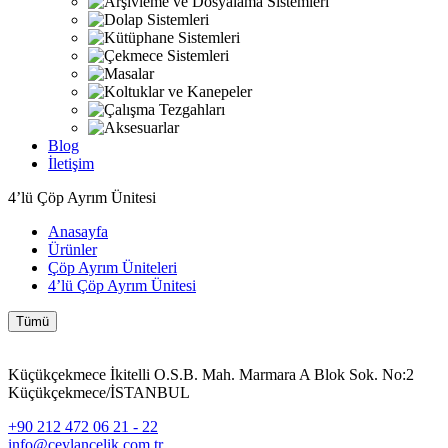
Blog
İletişim
4’lü Çöp Ayrım Ünitesi
Anasayfa
Ürünler
Çöp Ayrım Üniteleri
4’lü Çöp Ayrım Ünitesi
Tümü
Küçükçekmece İkitelli O.S.B. Mah. Marmara A Blok Sok. No:2
Küçükçekmece/İSTANBUL
+90 212 472 06 21 - 22
info@ceylancelik.com.tr