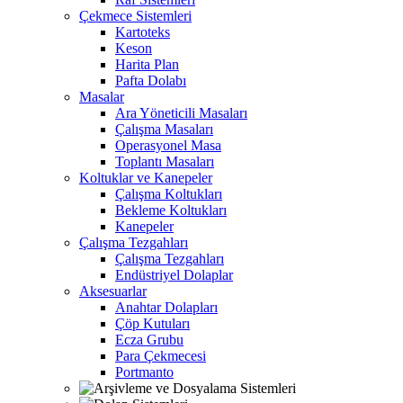
Çekmece Sistemleri
Kartoteks
Keson
Harita Plan
Pafta Dolabı
Masalar
Ara Yöneticili Masaları
Çalışma Masaları
Operasyonel Masa
Toplantı Masaları
Koltuklar ve Kanepeler
Çalışma Koltukları
Bekleme Koltukları
Kanepeler
Çalışma Tezgahları
Çalışma Tezgahları
Endüstriyel Dolaplar
Aksesuarlar
Anahtar Dolapları
Çöp Kutuları
Ecza Grubu
Para Çekmecesi
Portmanto