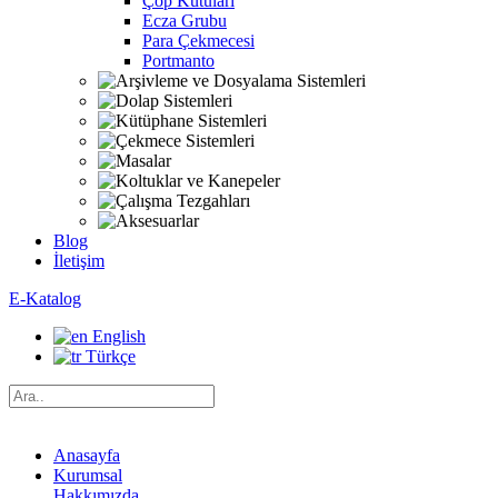
Çöp Kutuları
Ecza Grubu
Para Çekmecesi
Portmanto
Blog
İletişim
E-Katalog
English
Türkçe
Anasayfa
Kurumsal
Hakkımızda