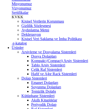
Misyonumuz
Vizyonumuz
Sertifikalar
KVKK
Kişisel Verilerin Korunması
Gizlilik Sözleşmesi
Aydınlatma Metni
Deklerasyon
Kişisel Veri Saklama ve İmha Politikası
e-katalog
Ürünler
Arşivleme ve Dosyalama Sistemleri
Dosya Dolapları
Kompakt (Compact) Arşiv Sistemleri
Tablo Arşiv Sistemleri
Çelik Raf Sistemleri
Hafif ve Ağır Rack Sistemleri
Dolap Sistemleri
Emanet Dolapları
Soyunma Dolapları
Temizlik Dolabı
Kütüphane Sistemleri
Akıllı Kitaplıklar
Periyodik Dolap
Raf Sistemleri