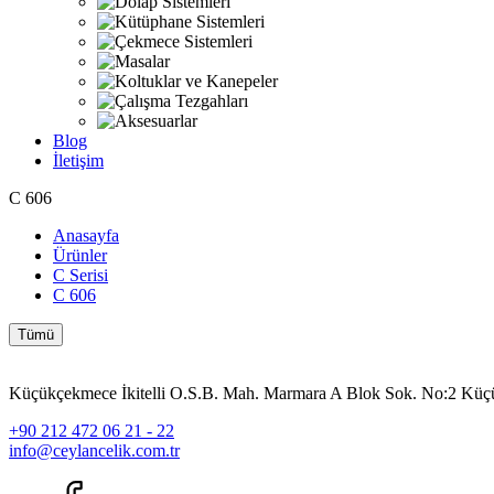
Blog
İletişim
C 606
Anasayfa
Ürünler
C Serisi
C 606
Tümü
Küçükçekmece İkitelli O.S.B. Mah. Marmara A Blok Sok. No:2 
+90 212 472 06 21 - 22
info@ceylancelik.com.tr