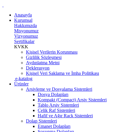
Anasayfa
Kurumsal
Hakkımızda
Misyonumuz
Vizyonumuz
Sertifikalar
KVKK
Kişisel Verilerin Korunması
Gizlilik Sözleşmesi
Aydınlatma Metni
Deklerasyon
Kişisel Veri Saklama ve İmha Politikası
e-katalog
Ürünler
Arşivleme ve Dosyalama Sistemleri
Dosya Dolapları
Kompakt (Compact) Arşiv Sistemleri
Tablo Arşiv Sistemleri
Çelik Raf Sistemleri
Hafif ve Ağır Rack Sistemleri
Dolap Sistemleri
Emanet Dolapları
Soyunma Dolapları