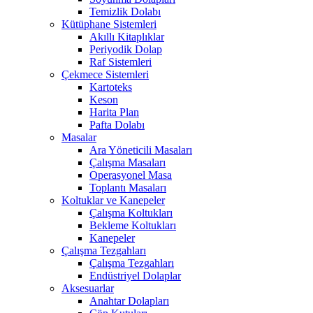
Temizlik Dolabı
Kütüphane Sistemleri
Akıllı Kitaplıklar
Periyodik Dolap
Raf Sistemleri
Çekmece Sistemleri
Kartoteks
Keson
Harita Plan
Pafta Dolabı
Masalar
Ara Yöneticili Masaları
Çalışma Masaları
Operasyonel Masa
Toplantı Masaları
Koltuklar ve Kanepeler
Çalışma Koltukları
Bekleme Koltukları
Kanepeler
Çalışma Tezgahları
Çalışma Tezgahları
Endüstriyel Dolaplar
Aksesuarlar
Anahtar Dolapları