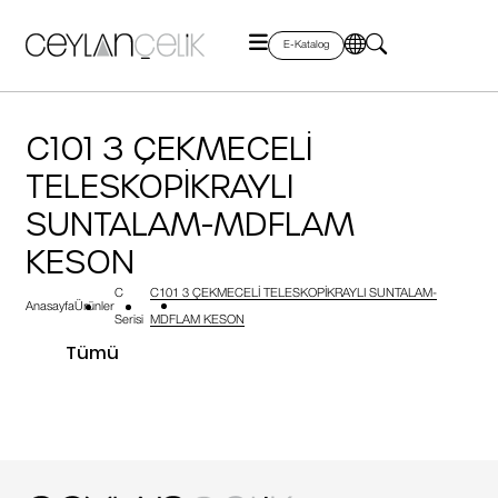
E-Katalog
C101 3 ÇEKMECELİ
TELESKOPİKRAYLI
SUNTALAM-MDFLAM
KESON
C
C101 3 ÇEKMECELİ TELESKOPİKRAYLI SUNTALAM-
Anasayfa
Ürünler
Serisi
MDFLAM KESON
Tümü