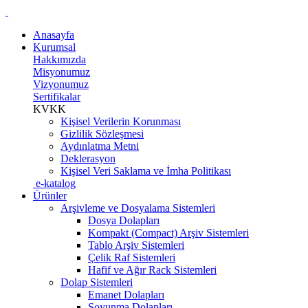
Anasayfa
Kurumsal
Hakkımızda
Misyonumuz
Vizyonumuz
Sertifikalar
KVKK
Kişisel Verilerin Korunması
Gizlilik Sözleşmesi
Aydınlatma Metni
Deklerasyon
Kişisel Veri Saklama ve İmha Politikası
e-katalog
Ürünler
Arşivleme ve Dosyalama Sistemleri
Dosya Dolapları
Kompakt (Compact) Arşiv Sistemleri
Tablo Arşiv Sistemleri
Çelik Raf Sistemleri
Hafif ve Ağır Rack Sistemleri
Dolap Sistemleri
Emanet Dolapları
Soyunma Dolapları