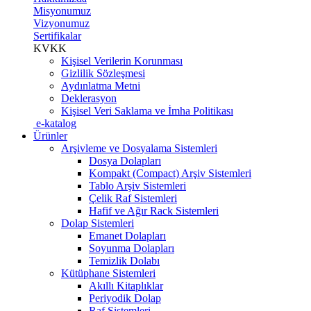
Misyonumuz
Vizyonumuz
Sertifikalar
KVKK
Kişisel Verilerin Korunması
Gizlilik Sözleşmesi
Aydınlatma Metni
Deklerasyon
Kişisel Veri Saklama ve İmha Politikası
e-katalog
Ürünler
Arşivleme ve Dosyalama Sistemleri
Dosya Dolapları
Kompakt (Compact) Arşiv Sistemleri
Tablo Arşiv Sistemleri
Çelik Raf Sistemleri
Hafif ve Ağır Rack Sistemleri
Dolap Sistemleri
Emanet Dolapları
Soyunma Dolapları
Temizlik Dolabı
Kütüphane Sistemleri
Akıllı Kitaplıklar
Periyodik Dolap
Raf Sistemleri