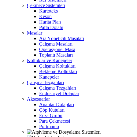
Çekmece Sistemleri
Kartoteks
Keson
Harita Plan
Pafta Dolabı
Masalar
Ara Yöneticili Masaları
Çalışma Masaları
Operasyonel Masa
Toplantı Masaları
Koltuklar ve Kanepeler
Çalışma Koltukları
Bekleme Koltukları
Kanepeler
Çalışma Tezgahları
Çalışma Tezgahları
Endüstriyel Dolaplar
Aksesuarlar
Anahtar Dolapları
Çöp Kutuları
Ecza Grubu
Para Çekmecesi
Portmanto