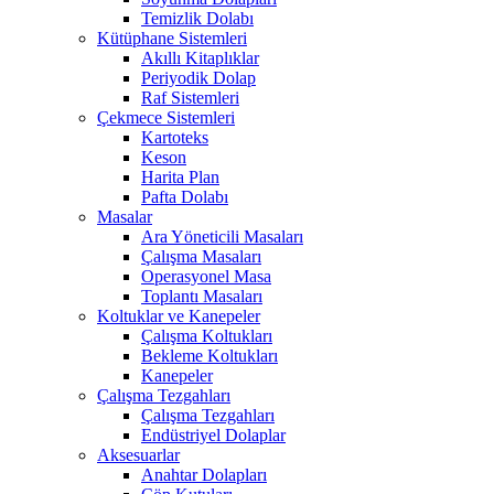
Temizlik Dolabı
Kütüphane Sistemleri
Akıllı Kitaplıklar
Periyodik Dolap
Raf Sistemleri
Çekmece Sistemleri
Kartoteks
Keson
Harita Plan
Pafta Dolabı
Masalar
Ara Yöneticili Masaları
Çalışma Masaları
Operasyonel Masa
Toplantı Masaları
Koltuklar ve Kanepeler
Çalışma Koltukları
Bekleme Koltukları
Kanepeler
Çalışma Tezgahları
Çalışma Tezgahları
Endüstriyel Dolaplar
Aksesuarlar
Anahtar Dolapları