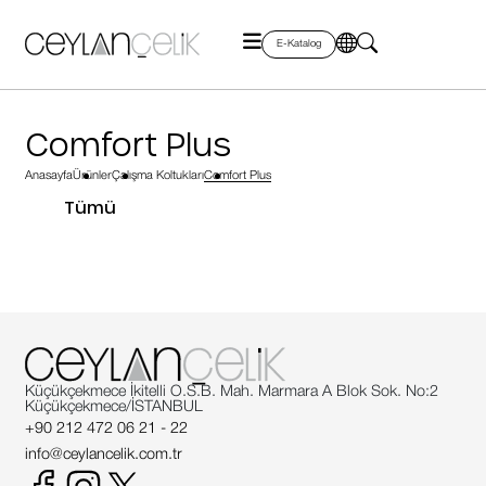
E-Katalog
Comfort Plus
Anasayfa
Ürünler
Çalışma Koltukları
Comfort Plus
Tümü
Küçükçekmece İkitelli O.S.B. Mah. Marmara A Blok Sok. No:2
Küçükçekmece/İSTANBUL
+90 212 472 06 21 - 22
info@ceylancelik.com.tr