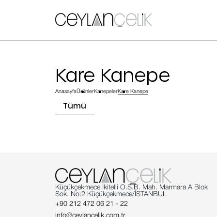
Kare Kanepe
Anasayfa
Ürünler
Kanepeler
Kare Kanepe
Tümü
Küçükçekmece İkitelli O.S.B. Mah. Marmara A Blok
Sok. No:2 Küçükçekmece/İSTANBUL
+90 212 472 06 21 - 22
info@ceylancelik.com.tr