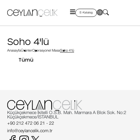
E-Katalog
Soho 4'lü
Anasayfa
Ürünler
Operasyonel Masa
Soho 4'lü
Tümü
Küçükçekmece İkitelli O.S.B. Mah. Marmara A Blok Sok. No:2
Küçükçekmece/İSTANBUL
+90 212 472 06 21 - 22
info@ceylancelik.com.tr